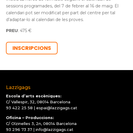
sessions programades, del 7 de febrer al 16 de maig. El
calendari pot ser modificat per part del centre per tal
d’adaptar-lo al calendari de les proves.
PREU
:
475 €
INSCRIPCIONS
Lazzigags
Escola d’arts escèniques:
C/ Vallespir, 32, 08014 Barcelona
93 422 25 58
|
espai@lazzigags.cat
Oficina – Produccions:
C/ Olzinelles 3, 2n, 08014 Barcelona
93 296 73 37
|
info@lazzigags.cat