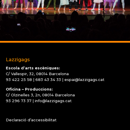
Lazzigags
Escola d’arts escèniques:
C/ Vallespir, 32, 08014 Barcelona
93 422 25 58
|
683 43 34 33 |
espai@lazzigags.cat
Oficina – Produccions:
C/ Olzinelles 3, 2n, 08014 Barcelona
93 296 73 37
|
info@lazzigags.cat
Declaració d’accessibilitat