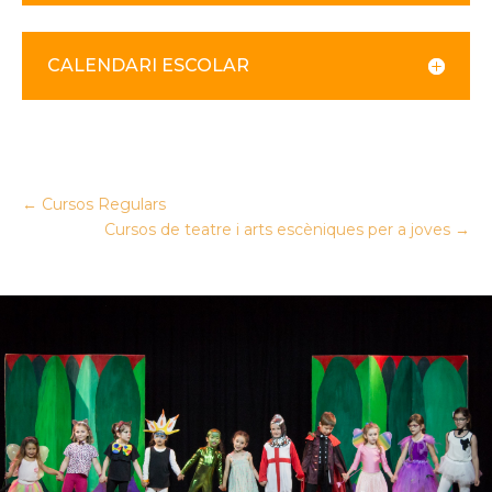
CALENDARI ESCOLAR
←
Cursos Regulars
Cursos de teatre i arts escèniques per a joves
→