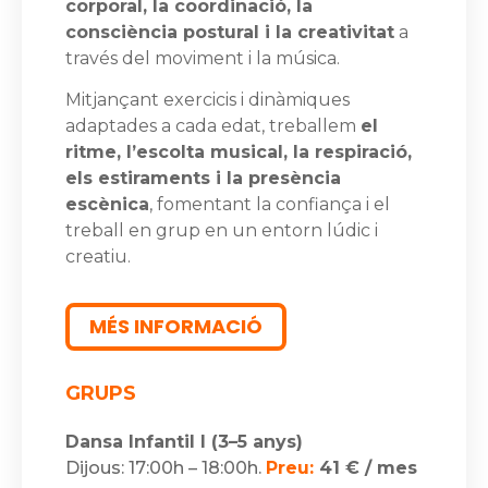
corporal, la coordinació, la
consciència postural i la creativitat
a
través del moviment i la música.
Mitjançant exercicis i dinàmiques
adaptades a cada edat, treballem
el
ritme, l’escolta musical, la respiració,
els estiraments i la presència
escènica
, fomentant la confiança i el
treball en grup en un entorn lúdic i
creatiu.
MÉS INFORMACIÓ
GRUPS
Dansa Infantil I (3–5 anys)
Dijous: 17:00h – 18:00h.
Preu:
41 € / mes