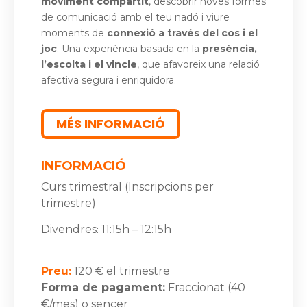
moviment compartit
, descobrir noves formes
de comunicació amb el teu nadó i viure
moments de
connexió a través del cos i el
joc
. Una experiència basada en la
presència,
l’escolta i el vincle
, que afavoreix una relació
afectiva segura i enriquidora.
MÉS INFORMACIÓ
INFORMACIÓ
Curs trimestral (Inscripcions per
trimestre)
Divendres
11:15h – 12:15h
:
Preu:
120 € el trimestre
Forma de pagament:
Fraccionat (40
€/mes) o sencer