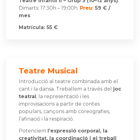
Teatre infantil II – Grup 3 (10–12 anys)
Dimarts: 17:30h – 19:00h.
Preu:
59 € /
mes
Matrícula: 55 €
Teatre Musical
Introducció al teatre combinada amb el
cant i la dansa. Treballem a través del
joc
teatral
, la representació i les
improvisacions a partir de contes
populars, cançons amb coreografies,
l’afinació i la respiració.
Potenciem
l’expressió corporal, la
creativitat, la coordinació i el treball