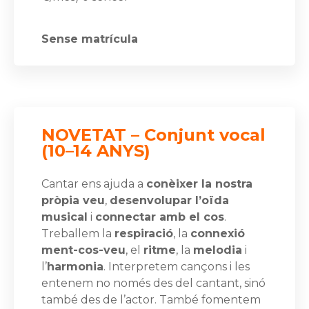
Sense matrícula
NOVETAT – Conjunt vocal
(10–14 ANYS)
Cantar ens ajuda a
conèixer la nostra
pròpia veu
,
desenvolupar l’oïda
musical
i
connectar amb el cos
.
Treballem la
respiració
, la
connexió
ment-cos-veu
, el
ritme
, la
melodia
i
l’
harmonia
. Interpretem cançons i les
entenem no només des del cantant, sinó
també des de l’actor. També fomentem