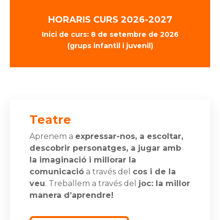
HORARIS CURS 2026-2027
Inici de curs:
8 de setembre de 2026
(grups infantil i juvenil)
Teatre
Aprenem a
expressar-nos, a escoltar,
descobrir personatges, a jugar amb
la imaginació i millorar la
comunicació
a través del
cos i de la
veu
. Treballem a través del
joc: la millor
manera d’aprendre!