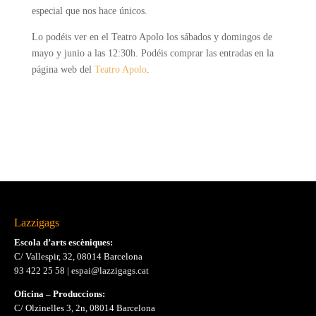
especial que nos hace únicos.
Lo podéis ver en el Teatro
Apolo
los sábados y domingos de
mayo y junio a las 12:
30h
. Podéis comprar las entradas en la
página web del
Teatro Apolo
.
Lazzigags
Escola d’arts escèniques:
C/ Vallespir, 32, 08014 Barcelona
93 422 25 58
|
espai@lazzigags.cat
Oficina – Produccions:
C/ Olzinelles 3, 2n, 08014 Barcelona