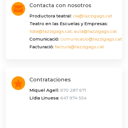
Contacta con nosotros

Productora teatral:
cia@lazzigags.cat
Teatro en las Escuelas y Empresas:
lidia@lazzigags.cat
;
aula@lazzigags.cat
Comunicació:
comunicacio@lazzigags.cat
Facturació:
factura@lazzigags.cat
Contrataciones

Miquel Agell:
670 287 671
Lídia Linuesa:
647 974 554