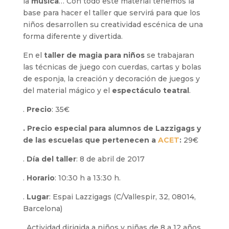
la
música
… Con todo este material tenemos la
base para hacer el taller que servirá para que los
niños desarrollen su creatividad escénica de una
forma diferente y divertida.
En el
taller de magia para niños
se trabajaran
las técnicas de juego con cuerdas, cartas y bolas
de esponja, la creación y decoración de juegos y
del material mágico y el
espectáculo teatral
.
.
Precio
: 35€
. Precio especial para alumnos de Lazzigags y
de las escuelas que pertenecen a
ACET
:
29€
.
Día del taller
: 8 de abril de 2017
.
Horario
: 10:30 h a 13:30 h.
.
Lugar
: Espai Lazzigags (C/Vallespir, 32, 08014,
Barcelona)
. Actividad dirigida a niños y niñas de 8 a 12 años.