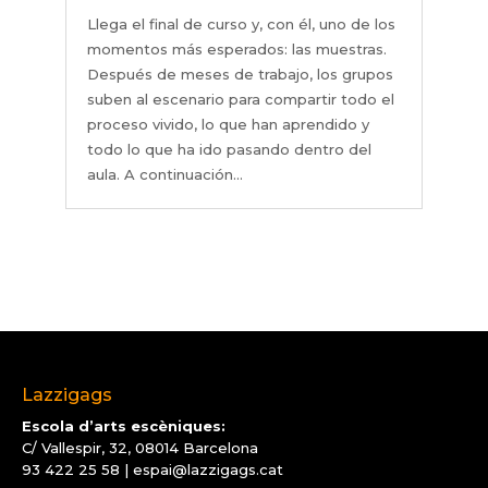
Llega el final de curso y, con él, uno de los
momentos más esperados: las muestras.
Después de meses de trabajo, los grupos
suben al escenario para compartir todo el
proceso vivido, lo que han aprendido y
todo lo que ha ido pasando dentro del
aula. A continuación...
Lazzigags
Escola d’arts escèniques:
C/ Vallespir, 32, 08014 Barcelona
93 422 25 58
|
espai@lazzigags.cat