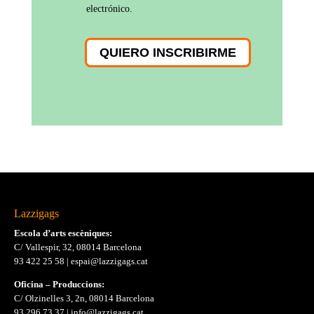
electrónico.
QUIERO INSCRIBIRME
Lazzigags
Escola d’arts escèniques:
C/ Vallespir, 32, 08014 Barcelona
93 422 25 58
|
espai@lazzigags.cat
Oficina – Produccions:
C/ Olzinelles 3, 2n, 08014 Barcelona
93 296 73 37
|
info@lazzigags.cat