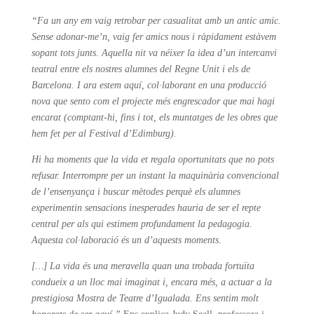
“Fa un any em vaig retrobar per casualitat amb un antic amic.
Sense adonar-me’n, vaig fer amics nous i ràpidament estàvem
sopant tots junts. Aquella nit va néixer la idea d’un intercanvi
teatral entre els nostres alumnes del Regne Unit i els de
Barcelona. I ara estem aquí, col·laborant en una producció
nova que sento com el projecte més engrescador que mai hagi
encarat (comptant-hi, fins i tot, els muntatges de les obres que
hem fet per al Festival d’Edimburg).
Hi ha moments que la vida et regala oportunitats que no pots
refusar. Interrompre per un instant la maquinària convencional
de l’ensenyança i buscar mètodes perquè els alumnes
experimentin sensacions inesperades hauria de ser el repte
central per als qui estimem profundament la pedagogia.
Aquesta col·laboració és un d’aquests moments.
[…] La vida és una meravella quan una trobada fortuïta
condueix a un lloc mai imaginat i, encara més, a actuar a la
prestigiosa Mostra de Teatre d’Igualada. Ens sentim molt