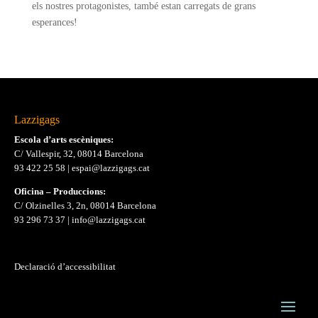
els nostres protagonistes, també estan carregats de grans
esperances!
Lazzigags
Escola d’arts escèniques:
C/ Vallespir, 32, 08014 Barcelona
93 422 25 58
|
espai@lazzigags.cat
Oficina – Produccions:
C/ Olzinelles 3, 2n, 08014 Barcelona
93 296 73 37
|
info@lazzigags.cat
Declaració d’accessibilitat