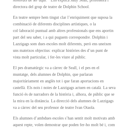
honorats de ser aquí.”
Ens explica Judy Seall, professora i
directora del grup de teatre de Dolphin School.
En teatre sempre hem tingut clar l’enriquiment que suposa la
combinació de diferents disciplines artístiques, o la
col·laboració puntual amb altres professionals que ens aportin
part del seu saber, i a qui puguem correspondre. Dolphin i
Lazzigags som dues escoles molt diferents, però ens uneixen
uns mateixos objectius: explicar històries des d’un punt de
vista molt particular, i fer-les viure al públic.
El pes dramatúrgic va a càrrec de Seall, i el pes en el
muntatge, dels alumnes de Dolphin, que parlaran
majoritàriament en anglès tot i que faran aportacions en
castellà. Els nois i noies de Lazzigags actuen en català. La seva
funció és de narradors de la història i, alhora, de públic que se
la mira en la distància. La direcció dels alumnes de Lazzigags
va a càrrec del seu professor de teatre Ivan Otaola.
Els alumnes d’ambdues escoles s’han sentit molt motivats amb
aquest repte, volen demostrar que poden fer-ho molt bé i, com